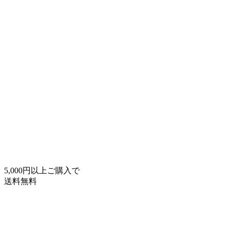
コ
ナ
ン
ビ
テ
ゲ
ン
ー
ツ
シ
へ
ョ
ス
ン
キ
に
ッ
移
プ
動
5,000円以上ご購入で
送料無料