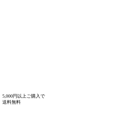
コ
ナ
ン
ビ
テ
ゲ
ン
ー
ツ
シ
へ
ョ
ス
ン
キ
に
ッ
移
プ
動
5,000円以上ご購入で
送料無料