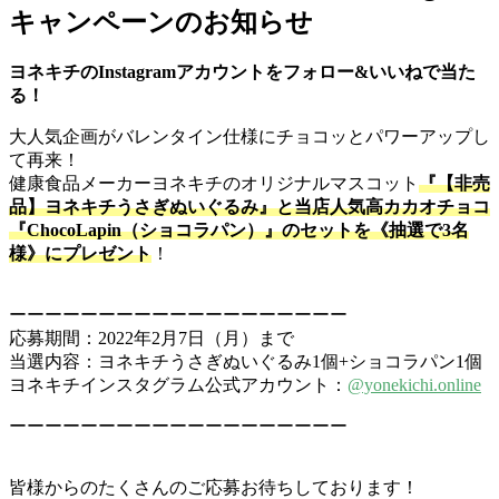
キャンペーンのお知らせ
ヨネキチのInstagramアカウントをフォロー&いいねで当た
る！
大人気企画がバレンタイン仕様にチョコッとパワーアップし
て再来！
健康食品メーカーヨネキチのオリジナルマスコット
『【非売
品】ヨネキチうさぎぬいぐるみ』と当店人気高カカオチョコ
『ChocoLapin（ショコラパン）』のセットを《抽選で3名
様》にプレゼント
！
ーーーーーーーーーーーーーーーーーーー
応募期間：2022年2月7日（月）まで
当選内容：ヨネキチうさぎぬいぐるみ1個+ショコラパン1個
ヨネキチインスタグラム公式アカウント：
@yonekichi.online
ーーーーーーーーーーーーーーーーーーー
皆様からのたくさんのご応募お待ちしております！